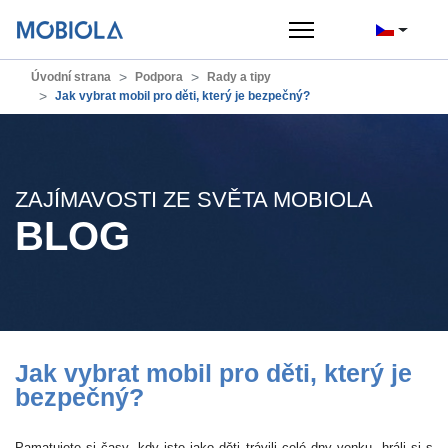
Úvodní strana
Podpora
Rady a tipy
Jak vybrat mobil pro děti, který je bezpečný?
ZAJÍMAVOSTI ZE SVĚTA MOBIOLA
BLOG
Jak vybrat mobil pro děti, který je
bezpečný?
Pamatujete si časy, kdy jste jako děti trávili celé dny venku, hráli si s