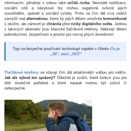
informacím, přinášejí s sebou také
určitá rizika
. Neustálé notifikace,
sociální sítě a návykové hry mohou negativně ovlivnit jejich
soustředění, spánek a sociální vztahy. Proto se čím dál více rodičů
zamýšlí nad
alternativou
, která by jejich dětem umožnila
komunikovat
s okolím, ale zároveň je
chránila
před
riziky digitálního světa
. Jednou
z takových alternativ jsou klasické tlačítkové telefony. Nabízejí dětem
jednoduchost, bezpečnost a prostor pro rozvoj jiných dovedností.
Tipy na bezpečné používání technologií najdete v článku
Co je
„IN“, není „OUT“
Tlačítkové telefony
se stávají čím dál atraktivnější volbou pro rodiče.
Jak ale vybrat ten správný?
Důležité je zvážit, které funkce jsou pro
dítě skutečně potřebné a které naopak mohou být rušivé či
nebezpečné.