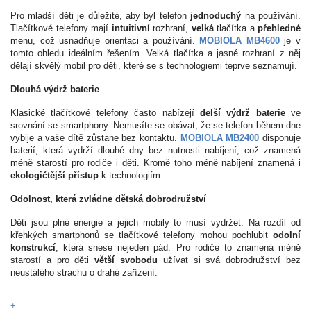
Pro mladší děti je důležité, aby byl telefon
jednoduchý
na používání.
Tlačítkové telefony mají
intuitivní
rozhraní,
velká
tlačítka a
přehledné
menu, což usnadňuje orientaci a používání.
MOBIOLA MB4600
je v
tomto ohledu ideálním řešením. Velká tlačítka a jasné rozhraní z něj
dělají skvělý mobil pro děti, které se s technologiemi teprve seznamují.
Dlouhá výdrž baterie
Klasické tlačítkové telefony často nabízejí
delší výdrž baterie
ve
srovnání se smartphony. Nemusíte se obávat, že se telefon během dne
vybije a vaše dítě zůstane bez kontaktu.
MOBIOLA MB2400
disponuje
baterií, která vydrží dlouhé dny bez nutnosti nabíjení, což znamená
méně starostí pro rodiče i děti. Kromě toho méně nabíjení znamená i
ekologičtější přístup
k technologiím.
Odolnost, která zvládne dětská dobrodružství
Děti jsou plné energie a jejich mobily to musí vydržet. Na rozdíl od
křehkých smartphonů se tlačítkové telefony mohou pochlubit
odolní
konstrukcí
, která snese nejeden pád. Pro rodiče to znamená méně
starostí a pro děti
větší svobodu
užívat si svá dobrodružství bez
neustálého strachu o drahé zařízení.
+