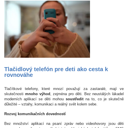
Tlačidlový telefón pre deti ako cesta k
rovnováhe
Tlačítkové telefony, které mnozí považují za zastaralé, mají ve
skutečnosti
mnoho výhod
, zejména pro děti. Bez neustálých lákadel
moderních aplikací se děti mohou
soustředit
na to, co je skutečně
důležité – vztahy, komunikaci a reálný svět kolem sebe.
Rozvoj komunikačních dovedností
Bez množství aplikací na psaní zpráv nebo videohovory jsou děti