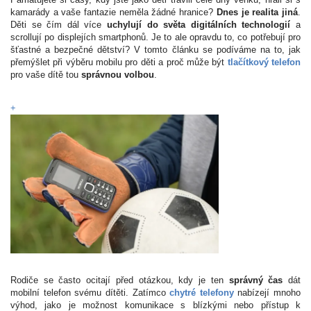
kamarády a vaše fantazie neměla žádné hranice?
Dnes je realita jiná
.
Děti se čím dál více
uchylují do světa digitálních technologií
a
scrollují po displejích smartphonů. Je to ale opravdu to, co potřebují pro
šťastné a bezpečné dětství? V tomto článku se podíváme na to, jak
přemýšlet při výběru mobilu pro děti a proč může být
tlačítkový telefon
pro vaše dítě tou
správnou volbou
.
+
Rodiče se často ocitají před otázkou, kdy je ten
správný čas
dát
mobilní telefon svému dítěti. Zatímco
chytré telefony
nabízejí mnoho
výhod, jako je možnost komunikace s blízkými nebo přístup k