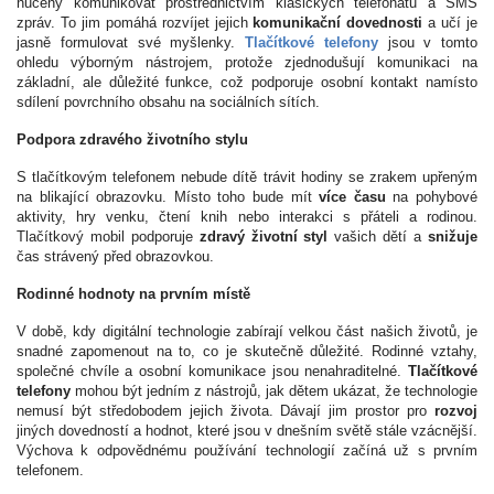
nuceny komunikovat prostřednictvím klasických telefonátů a SMS
zpráv. To jim pomáhá rozvíjet jejich
komunikační dovednosti
a učí je
jasně formulovat své myšlenky.
Tlačítkové telefony
jsou v tomto
ohledu výborným nástrojem, protože zjednodušují komunikaci na
základní, ale důležité funkce, což podporuje osobní kontakt namísto
sdílení povrchního obsahu na sociálních sítích.
Podpora zdravého životního stylu
S tlačítkovým telefonem nebude dítě trávit hodiny se zrakem upřeným
na blikající obrazovku. Místo toho bude mít
více času
na pohybové
aktivity, hry venku, čtení knih nebo interakci s přáteli a rodinou.
Tlačítkový mobil podporuje
zdravý životní styl
vašich dětí a
snižuje
čas strávený před obrazovkou.
Rodinné hodnoty na prvním místě
V době, kdy digitální technologie zabírají velkou část našich životů, je
snadné zapomenout na to, co je skutečně důležité. Rodinné vztahy,
společné chvíle a osobní komunikace jsou nenahraditelné.
Tlačítkové
telefony
mohou být jedním z nástrojů, jak dětem ukázat, že technologie
nemusí být středobodem jejich života. Dávají jim prostor pro
rozvoj
jiných dovedností a hodnot, které jsou v dnešním světě stále vzácnější.
Výchova k odpovědnému používání technologií začíná už s prvním
telefonem.