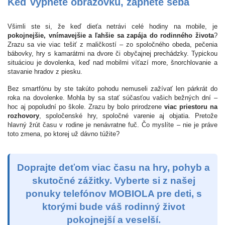
Keď vypnete obrazovku, zapnete seba
Všimli ste si, že keď dieťa netrávi celé hodiny na mobile, je
pokojnejšie, vnímavejšie a ľahšie sa zapája do rodinného života
?
Zrazu sa vie viac tešiť z maličkostí – zo spoločného obeda, pečenia
bábovky, hry s kamarátmi na dvore či obyčajnej prechádzky. Typickou
situáciou je dovolenka, keď nad mobilmi víťazí more, šnorchlovanie a
stavanie hradov z piesku.
Bez smartfónu by ste takúto pohodu nemuseli zažívať len párkrát do
roka na dovolenke. Mohla by sa stať súčasťou vašich bežných dní –
hoc aj popoludní po škole. Zrazu by bolo prirodzene
viac priestoru na
rozhovory
, spoločenské hry, spoločné varenie aj objatia. Pretože
hlavný žrút času v rodine je nenávratne fuč. Čo myslíte – nie je práve
toto zmena, po ktorej už dávno túžite?
Doprajte deťom viac času na hry, pohyb a
skutočné zážitky. Vyberte si z našej
ponuky telefónov MOBIOLA pre deti, s
ktorými bude váš rodinný život
pokojnejší a veselší.