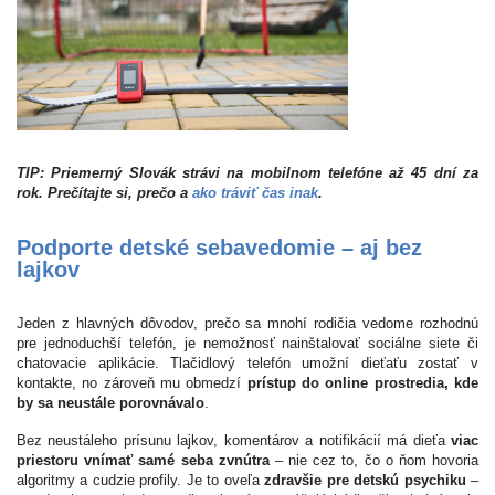
TIP: Priemerný Slovák strávi na mobilnom telefóne až 45 dní za
rok. Prečítajte si, prečo a
ako tráviť čas inak
.
Podporte detské sebavedomie – aj bez
lajkov
Jeden z hlavných dôvodov, prečo sa mnohí rodičia vedome rozhodnú
pre jednoduchší telefón, je nemožnosť nainštalovať sociálne siete či
chatovacie aplikácie. Tlačidlový telefón umožní dieťaťu zostať v
kontakte, no zároveň mu obmedzí
prístup do online prostredia, kde
by sa neustále porovnávalo
.
Bez neustáleho prísunu lajkov, komentárov a notifikácií má dieťa
viac
priestoru vnímať samé seba zvnútra
– nie cez to, čo o ňom hovoria
algoritmy a cudzie profily. Je to oveľa
zdravšie pre detskú psychiku
–