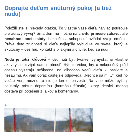
Doprajte deťom vnútorný pokoj (a tiež
nudu)
Položili ste si niekedy otázku, čo vlastne vaše dieťa najviac potrebuje
pre zdravý vývoj? Smartfón mu možno na chvíľu
prinesie zábavu, ale
nenahradí pocit istoty
, bezpečia a schopnosť ovládať svoje emócie.
Práve tieto zručnosti si dieťa najlepšie vybuduje vo svete, ktorý je
skutočný – cez hru, kontakt s blízkymi a chvíle, keď sa nudí.
Nuda je totiž kľúčová
– deti núti byť tvorivé, vymýšľať si vlastné
aktivity a rozvíjať samostatnosť. Rýchle videá, hry a nekonečný prúd
obsahu vyzerajú neškodne, no dlhodobo vedú dieťa k pasivite a
nezáujmu. Ak vám čoraz častejšie odpovedá: „Nechce sa mi…“, keď ho
voláte von, možno to nie je len o lenivosti. Na vine môže byť aj
neustály prísun dopamínu (hormónu šťastia), ktorý detský mozog
dostáva pri potešení z lajkov a komentárov.
+