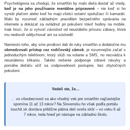
Psychológovia sa zhodujú, že smartfón by malo dieťa dostať až vtedy,
keď je na jeho používanie mentálne pripravené
– nie keď si ho
vynúti plačom alebo keď ho majú všetci ostatní spolužiaci či kamaráti.
Malo by rozumieť základným pravidlám bezpečného správania na
internete a dokázať sa ovládnuť pri pokušení tráviť hodiny na mobile.
Inak hrozí, že si vytvorí závislosť od neustáleho prísunu zábavy, ktorá
mu nedovolí oddychovať ani sa sústrediť.
Namiesto toho, aby sme prvákovi dali do ruky smartfón a dodatočne mu
obmedzovali prístup cez rodičovský zámok
, je rozumnejšie začať s
jednoduchým telefónom, ktorý slúži na volanie a SMS, no nezvádza k
neustálemu klikaniu. Takéto riešenie podporuje zdravé návyky a
pomáha dieťaťu učiť sa zodpovednosti postupne, bez zbytočných
pokušení.
Vedeli ste, že…
… vo všeobecnosti sa ako vhodný vek pre smartfón najčastejšie
spomína 11 až 13 rokov? Na Slovensku ho však podľa portálu
touchit.sk dostáva približne pätina detí oveľa skôr – vo veku 6 až
7 rokov, teda hneď pri nástupe na základnú školu.