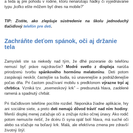
a teda aj pre pohodu v rodine, ktorú nenarúšajú hádky či vyjednávanie
typu „koľko ešte môžem byť dnes na mobile?”
TIP: Zistite, ako zlepšuje sústredenie na školu jednoduchý
tlačidlový
telefón pre deti
.
Zachráňte deťom spánok, oči aj držanie
tela
Zamysleli ste sa niekedy nad tým, že dlhé pozeranie do telefónu
nemusí byť práve najzdravšie?
Modré svetlo z displeja
narúša
prirodzenú tvorbu
spánkového hormónu melatonínu
. Deti potom
zaspávajú neskôr, častejšie sa budia, sú unavenejšie a podráždenejšie
počas dňa. Pri častom používaní mobilu s predklonom
výrazne trpí aj
chrbtica
. Vzniká tzv. „esemeskový krk” – predsunutá hlava, zaoblené
ramená a spadnutý chrbát.
Pri tlačidlovom telefóne pocítite rozdiel. Neponúka žiadne aplikácie, hry
ani sociálne siete, a preto
deti nemajú dôvod tráviť nad ním hodiny
.
Menší displej menej zaťažuje oči a znižuje riziko očnej únavy. Ako rodič
potom nemusíte riešiť, že dcéru či syna opäť bolí hlava, má suché oči
alebo sa sťažuje na boľavý krk. Malá, ale efektívna zmena pre zdravší
životný štýl.